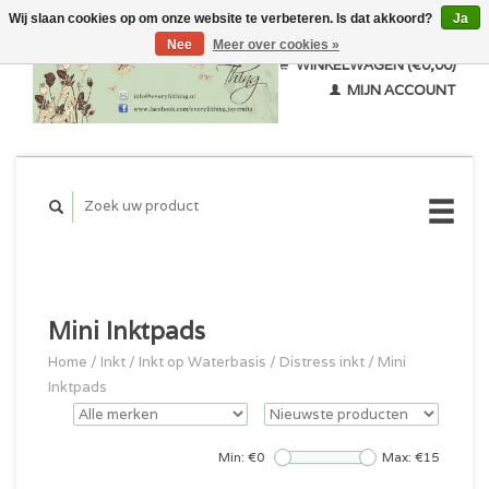
Wij slaan cookies op om onze website te verbeteren. Is dat akkoord?
Ja
Nee
Meer over cookies »
WINKELWAGEN (€0,00)
MIJN ACCOUNT
Mini Inktpads
Home
/
Inkt
/
Inkt op Waterbasis
/
Distress inkt
/
Mini
Inktpads
Min: €
0
Max: €
15