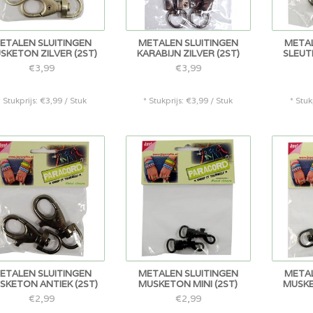
ETALEN SLUITINGEN
METALEN SLUITINGEN
METAL
SKETON ZILVER (2ST)
KARABIJN ZILVER (2ST)
SLEUT
€3,99
€3,99
* Stukprijs: €3,99 / Stuk
* Stukprijs: €3,99 / Stuk
* Stuk
ETALEN SLUITINGEN
METALEN SLUITINGEN
METAL
SKETON ANTIEK (2ST)
MUSKETON MINI (2ST)
MUSKE
€2,99
€2,99