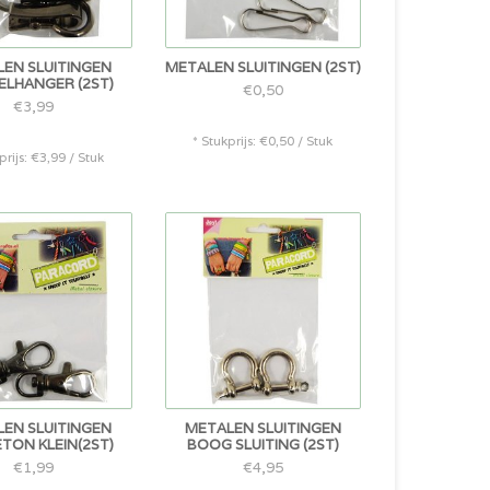
EN SLUITINGEN
METALEN SLUITINGEN (2ST)
ELHANGER (2ST)
€0,50
€3,99
* Stukprijs: €0,50 / Stuk
prijs: €3,99 / Stuk
EN SLUITINGEN
METALEN SLUITINGEN
TON KLEIN(2ST)
BOOG SLUITING (2ST)
€1,99
€4,95