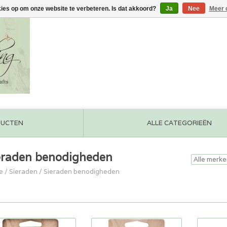
kies op om onze website te verbeteren. Is dat akkoord?
Ja
Nee
Meer 
DUCTEN
ALLE CATEGORIEËN
eraden benodigheden
e
/
Sieraden
/
Sieraden benodigheden