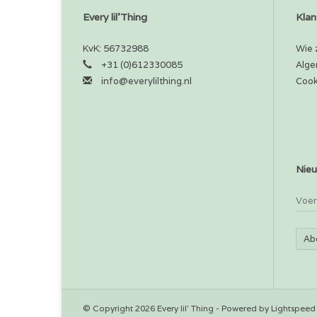
Every lil'Thing
Klan
KvK: 56732988
Wie z
+31 (0)612330085
Alge
info@everylilthing.nl
Cook
Nieu
Ab
© Copyright 2026 Every lil' Thing - Powered by
Lightspeed