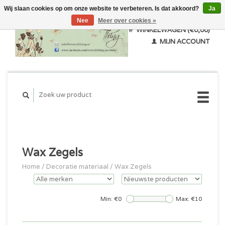
Wij slaan cookies op om onze website te verbeteren. Is dat akkoord?
Ja
Nee
Meer over cookies »
WINKELWAGEN (€0,00)
MIJN ACCOUNT
Wax Zegels
Home
/
Decoratie materiaal
/
Wax Zegels
Min: €
0
Max: €
10