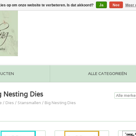
kies op om onze website te verbeteren. Is dat akkoord?
Ja
Nee
Meer 
DUCTEN
ALLE CATEGORIEËN
g Nesting Dies
e
/
Dies / Stansmallen
/
Big Nesting Dies