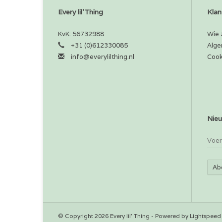
Every lil'Thing
Klan
KvK: 56732988
Wie z
+31 (0)612330085
Alge
info@everylilthing.nl
Cook
Nieu
Ab
© Copyright 2026 Every lil' Thing - Powered by
Lightspeed