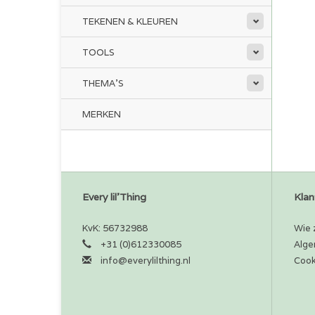
TEKENEN & KLEUREN
TOOLS
THEMA'S
MERKEN
Every lil'Thing
Klan
KvK: 56732988
Wie z
+31 (0)612330085
Alge
info@everylilthing.nl
Cook