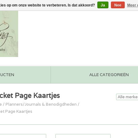
kies op om onze website te verbeteren. Is dat akkoord?
Ja
Nee
Meer 
DUCTEN
ALLE CATEGORIEËN
cket Page Kaartjes
e
/
Planners/Journals & Benodigdheden
/
et Page Kaartjes