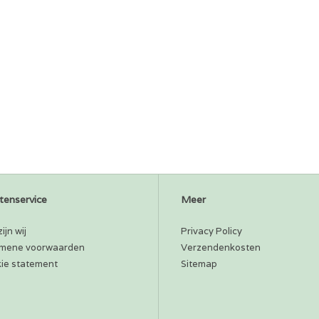
tenservice
Meer
ijn wij
Privacy Policy
mene voorwaarden
Verzendenkosten
ie statement
Sitemap