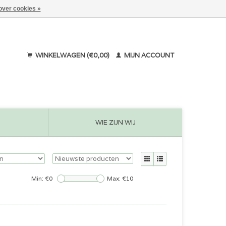
over cookies »
WINKELWAGEN (€0,00)
MIJN ACCOUNT
WIE ZIJN WIJ
Min: €
0
Max: €
10