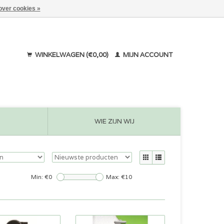
over cookies »
WINKELWAGEN (€0,00)
MIJN ACCOUNT
WIE ZIJN WIJ
Min: €
0
Max: €
10