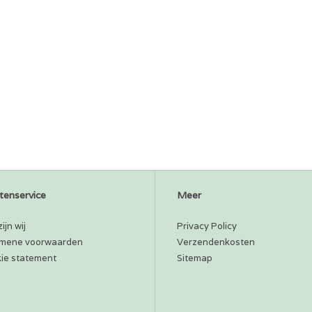
tenservice
Meer
ijn wij
Privacy Policy
mene voorwaarden
Verzendenkosten
ie statement
Sitemap