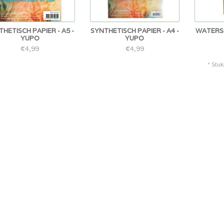
HETISCH PAPIER - A5 -
SYNTHETISCH PAPIER - A4 -
WATERSP
YUPO
YUPO
€4,99
€4,99
* Stuk