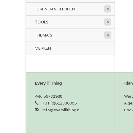
TEKENEN & KLEUREN
TOOLS
THEMA'S
MERKEN
Every lil'Thing
Klan
KvK: 56732988
Wie z
+31 (0)612330085
Alge
info@everylilthing.nl
Cook