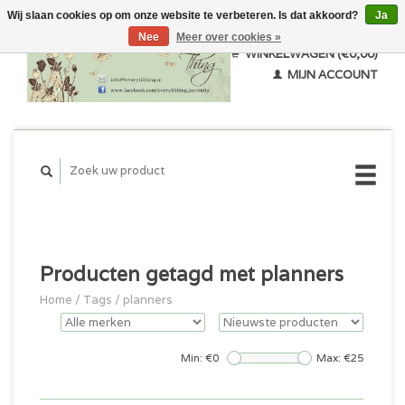
Wij slaan cookies op om onze website te verbeteren. Is dat akkoord?
Ja
Nee
Meer over cookies »
WINKELWAGEN (€0,00)
MIJN ACCOUNT
Producten getagd met planners
Home
/
Tags
/
planners
Min: €
0
Max: €
25