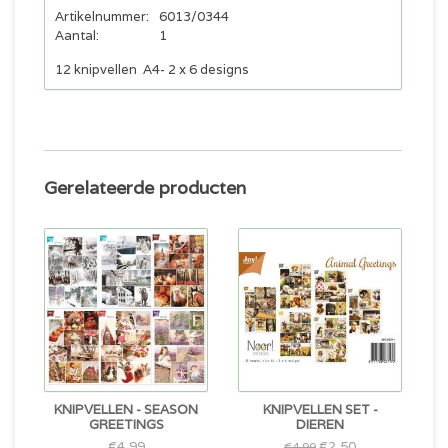
Artikelnummer:
6013/0344
Aantal:
1
12 knipvellen A4- 2 x 6 designs
Gerelateerde producten
KNIPVELLEN - SEASON
KNIPVELLEN SET -
GREETINGS
DIEREN
€4,99
€2,50
€4,99