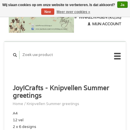
Wij slaan cookies op om onze website te verbeteren. Is dat akkoord?
Ja
Nee
Meer over cookies »
WINKELWAGEN (€0,00)
MIJN ACCOUNT
Joy!Crafts - Knipvellen Summer
greetings
Home
/
Knipvellen Summer greetings
A4
12 vel
2 x 6 designs