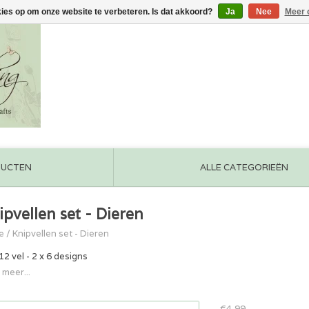
kies op om onze website te verbeteren. Is dat akkoord?
Ja
Nee
Meer 
DUCTEN
ALLE CATEGORIEËN
ipvellen set - Dieren
e
/
Knipvellen set - Dieren
12 vel - 2 x 6 designs
 meer...
€4,99