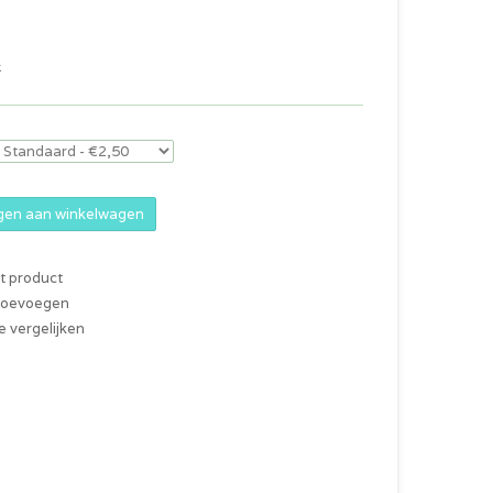
k
en aan winkelwagen
it product
 toevoegen
 vergelijken