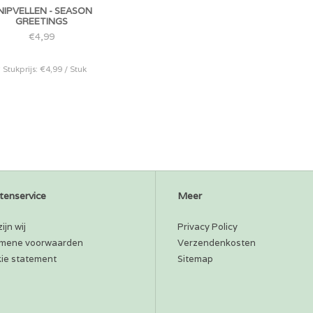
NIPVELLEN - SEASON
GREETINGS
€4,99
* Stukprijs: €4,99 / Stuk
tenservice
Meer
ijn wij
Privacy Policy
mene voorwaarden
Verzendenkosten
ie statement
Sitemap