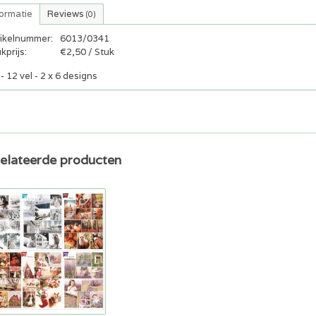
formatie
Reviews
(0)
tikelnummer:
6013/0341
kprijs:
€2,50 / Stuk
- 12 vel - 2 x 6 designs
elateerde producten