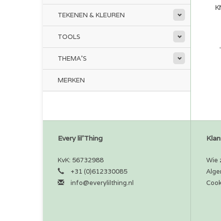
K
TEKENEN & KLEUREN
TOOLS
THEMA'S
MERKEN
Every lil'Thing
Klan
KvK: 56732988
Wie z
+31 (0)612330085
Alge
info@everylilthing.nl
Cook