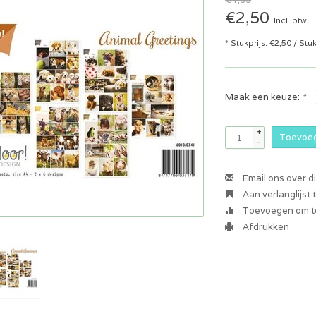
€2,50
Incl. btw
* Stukprijs: €2,50 / Stu
Maak een keuze:
*
+
Toevoeg
-
Email ons over d
Aan verlanglijst
Toevoegen om te
Afdrukken