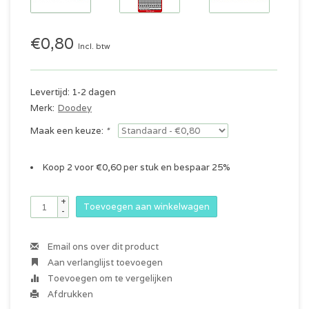
€0,80
Incl. btw
Levertijd: 1-2 dagen
Merk:
Doodey
Maak een keuze:
*
Koop 2 voor €0,60 per stuk en bespaar 25%
+
Toevoegen aan winkelwagen
-
Email ons over dit product
Aan verlanglijst toevoegen
Toevoegen om te vergelijken
Afdrukken