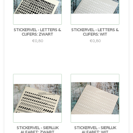
STICKERVEL - LETTERS &
STICKERVEL - LETTERS &
CIJFERS: ZWART
CIJFERS: WIT
€0,80
€0,80
STICKERVEL - SIERLIJK
STICKERVEL - SIERLIJK
ALFABET: ZWART
ALFABET: WIT