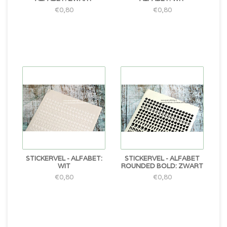
€0,80
€0,80
STICKERVEL - ALFABET:
STICKERVEL - ALFABET
WIT
ROUNDED BOLD: ZWART
€0,80
€0,80