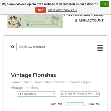
Wij slaan cookies op om onze website te verbeteren. Is dat akkoord?
Ja
Nee
Meer over cookies »
WINKELWAGEN (€0,00)
MIJN ACCOUNT
Vintage Florishes
Home
/
Dies / Stansmallen
/
Merken
/
Noor Design
/
Vintage Florishes
Min: €
0
Max: €
5