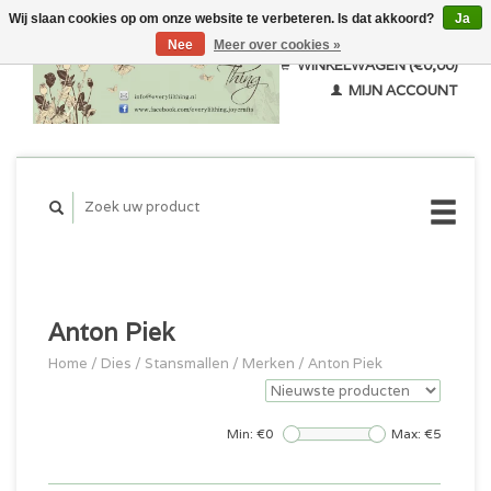
Wij slaan cookies op om onze website te verbeteren. Is dat akkoord?
Ja
Nee
Meer over cookies »
WINKELWAGEN (€0,00)
MIJN ACCOUNT
Anton Piek
Home
/
Dies / Stansmallen
/
Merken
/
Anton Piek
Min: €
0
Max: €
5