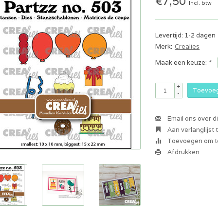
€7,50
Incl. btw
Levertijd: 1-2 dagen
Merk:
Crealies
Maak een keuze:
*
+
Toevoeg
-
Email ons over d
Aan verlanglijst
Toevoegen om te
Afdrukken