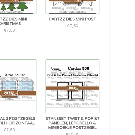
TZZ DIES MINI
PARTZZ DIES MINI POST
CHRISTMAS
€7,50
€7,50
AL 3 POSTZEGELS
STANSSET TWIST & POP B7
 RIJ HORIZONTAAL
PANELEN, LEPORELLO &
MINIBOEKJE POSTZEGEL
€7,50
€10,95