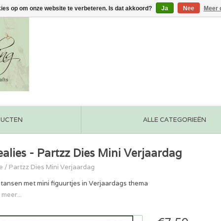
kies op om onze website te verbeteren. Is dat akkoord?
Ja
Nee
Meer 
DUCTEN
ALLE CATEGORIEËN
ealies - Partzz Dies Mini Verjaardag
e
/
Partzz Dies Mini Verjaardag
stansen met mini figuurtjes in Verjaardags thema
 meer...