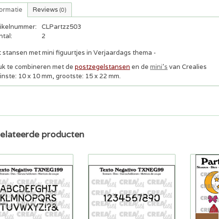
formatie
Reviews
(0)
tikelnummer:
CLPartzz503
tal:
2
 stansen met mini figuurtjes in Verjaardags thema -
uk te combineren met de
postzegelstansen
en de
mini's
van Crealies
inste: 10 x 10 mm, grootste: 15 x 22 mm.
elateerde producten