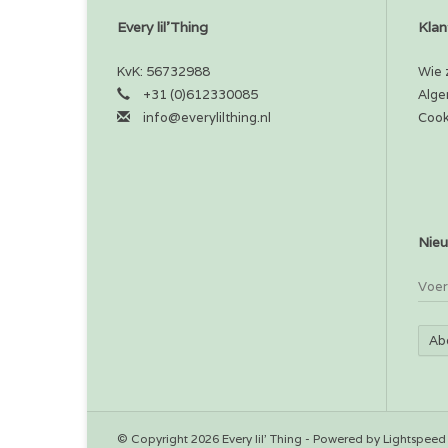
Every lil'Thing
Klan
KvK: 56732988
Wie z
+31 (0)612330085
Alge
info@everylilthing.nl
Cook
Nieu
Ab
© Copyright 2026 Every lil' Thing - Powered by
Lightspeed