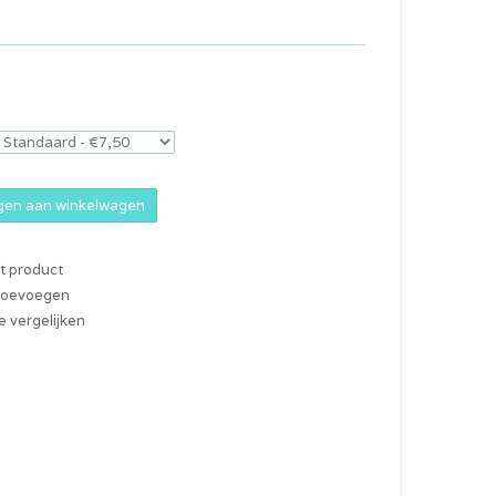
en aan winkelwagen
it product
 toevoegen
 vergelijken