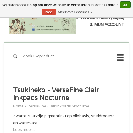
Wij slaan cookies op om onze website te verbeteren. Is dat akkoord?
Ja
Nee
Meer over cookies »
WINKELWAGEN (€0,00)
MIJN ACCOUNT
Tsukineko - VersaFine Clair
Inkpads Nocturne
Home
/
VersaFine Clair Inkpads Nocturne
Zwarte zuurvrije pigmentinkt op oliebasis, sneldrogend
en watervast.
Lees meer...