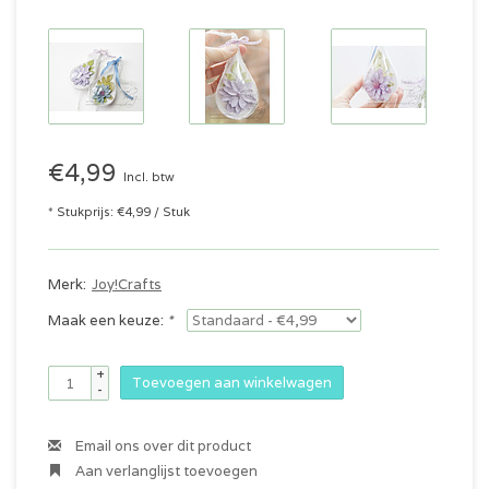
€4,99
Incl. btw
* Stukprijs: €4,99 / Stuk
Merk:
Joy!Crafts
Maak een keuze:
*
+
Toevoegen aan winkelwagen
-
Email ons over dit product
Aan verlanglijst toevoegen