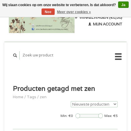
Wij slaan cookies op om onze website te verbeteren. Is dat akkoord?
Ja
Nee
Meer over cookies »
WINKELWAGEN (€0,00)
MIJN ACCOUNT
Producten getagd met zen
Home
/
Tags
/
zen
Min: €
0
Max: €
5