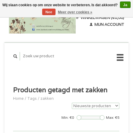
Wij slaan cookies op om onze website te verbeteren. Is dat akkoord?
Ja
Nee
Meer over cookies »
WINKELWAGEN (€0,00)
MIJN ACCOUNT
Producten getagd met zakken
Home
/
Tags
/
zakken
Min: €
0
Max: €
5