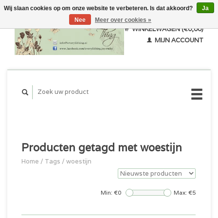
Wij slaan cookies op om onze website te verbeteren. Is dat akkoord?
Ja
Nee
Meer over cookies »
WINKELWAGEN (€0,00)
MIJN ACCOUNT
Producten getagd met woestijn
Home
/
Tags
/
woestijn
Min: €
0
Max: €
5