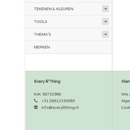
TEKENEN & KLEUREN
TOOLS
THEMA'S
MERKEN
Every lil'Thing
Klan
KvK: 56732988
Wie z
+31 (0)612330085
Alge
info@everylilthing.nl
Cook