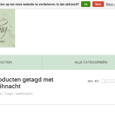
kies op om onze website te verbeteren. Is dat akkoord?
Ja
Nee
Meer 
DUCTEN
ALLE CATEGORIEËN
oducten getagd met
Min: €
0
ihnacht
e
/
Tags
/
weihnacht