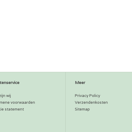
tenservice
Meer
ijn wij
Privacy Policy
mene voorwaarden
Verzendenkosten
ie statement
Sitemap