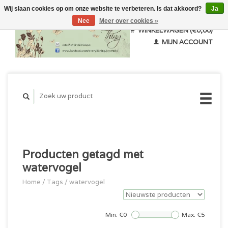
Wij slaan cookies op om onze website te verbeteren. Is dat akkoord?
Ja
Nee
Meer over cookies »
WINKELWAGEN (€0,00)
MIJN ACCOUNT
Producten getagd met
watervogel
Home
/
Tags
/
watervogel
Min: €
0
Max: €
5