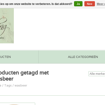
kies op om onze website te verbeteren. Is dat akkoord?
Ja
Nee
Meer 
DUCTEN
ALLE CATEGORIEËN
oducten getagd met
sbeer
e
/
Tags
/
wasbeer