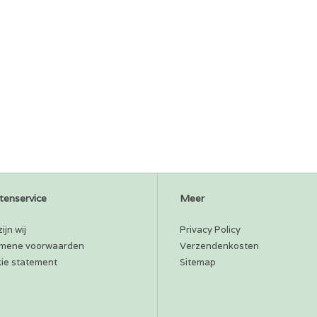
tenservice
Meer
ijn wij
Privacy Policy
mene voorwaarden
Verzendenkosten
ie statement
Sitemap