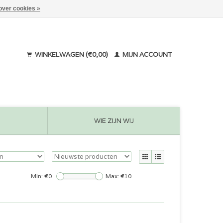
over cookies »
WINKELWAGEN (€0,00)
MIJN ACCOUNT
WIE ZIJN WIJ
Min: €
0
Max: €
10