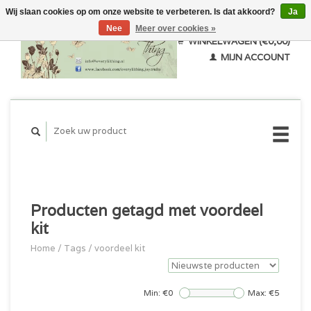
Wij slaan cookies op om onze website te verbeteren. Is dat akkoord?
Ja
Nee
Meer over cookies »
WINKELWAGEN (€0,00)
MIJN ACCOUNT
Producten getagd met voordeel
kit
Home
/
Tags
/
voordeel kit
Min: €
0
Max: €
5