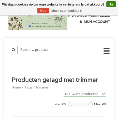
Wij slaan cookies op om onze website te verbeteren. Is dat akkoord?
Ja
Nee
Meer over cookies »
WINKELWAGEN (€0,00)
MIJN ACCOUNT
Producten getagd met trimmer
Home
/
Tags
/
trimmer
Min: €
0
Max: €
5