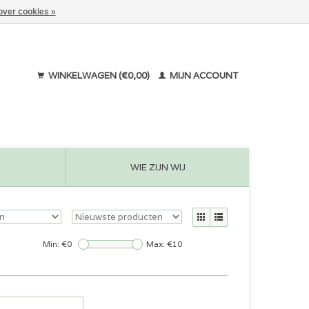
over cookies »
WINKELWAGEN (€0,00)
MIJN ACCOUNT
WIE ZIJN WIJ
Min: €
0
Max: €
10