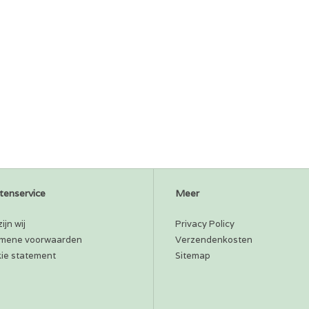
tenservice
Meer
ijn wij
Privacy Policy
mene voorwaarden
Verzendenkosten
ie statement
Sitemap