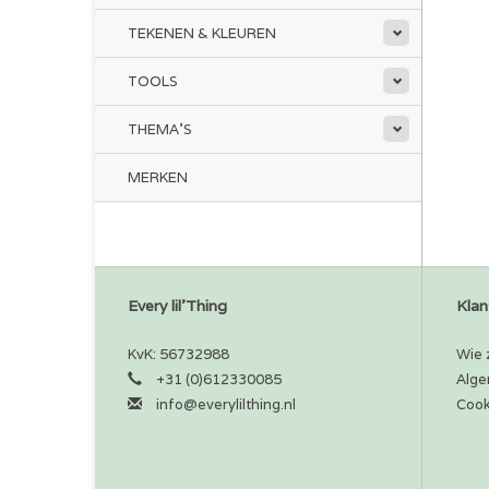
TEKENEN & KLEUREN
TOOLS
THEMA'S
MERKEN
Every lil'Thing
Klan
KvK: 56732988
Wie z
+31 (0)612330085
Alge
info@everylilthing.nl
Cook