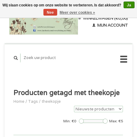
Wij slaan cookies op om onze website te verbeteren. Is dat akkoord?
Ja
Nee
Meer over cookies »
WINKELWAGEN (€0,00)
MIJN ACCOUNT
Producten getagd met theekopje
Home
/
Tags
/
theekopje
Min: €
0
Max: €
5