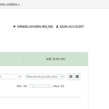
over cookies »
WINKELWAGEN (€0,00)
MIJN ACCOUNT
WIE ZIJN WIJ
Min: €
0
Max: €
5