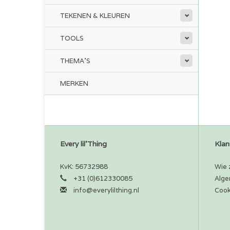
TEKENEN & KLEUREN
TOOLS
THEMA'S
MERKEN
Every lil'Thing
Klan
KvK: 56732988
Wie z
+31 (0)612330085
Alge
info@everylilthing.nl
Cook