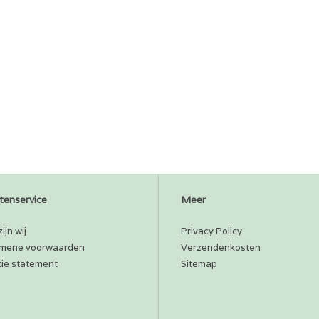
tenservice
Meer
ijn wij
Privacy Policy
mene voorwaarden
Verzendenkosten
ie statement
Sitemap