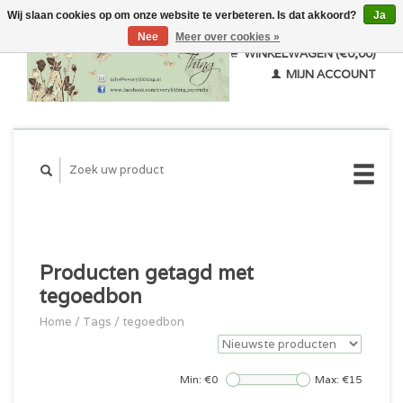
Wij slaan cookies op om onze website te verbeteren. Is dat akkoord?
Ja
Nee
Meer over cookies »
WINKELWAGEN (€0,00)
MIJN ACCOUNT
Producten getagd met
tegoedbon
Home
/
Tags
/
tegoedbon
Min: €
0
Max: €
15