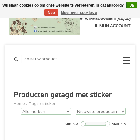
Wij slaan cookies op om onze website te verbeteren. Is dat akkoord?
Ja
Nee
Meer over cookies »
WINKELWAGEN (€0,00)
MIJN ACCOUNT
Producten getagd met sticker
Home
/
Tags
/
sticker
Min: €
0
Max: €
5