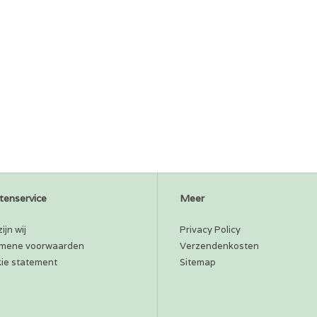
tenservice
Meer
ijn wij
Privacy Policy
mene voorwaarden
Verzendenkosten
ie statement
Sitemap