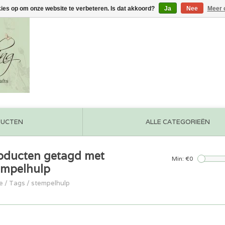
kies op om onze website te verbeteren. Is dat akkoord?
Ja
Nee
Meer 
DUCTEN
ALLE CATEGORIEËN
oducten getagd met
Min: €
0
empelhulp
e
/
Tags
/
stempelhulp