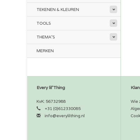
TEKENEN & KLEUREN
TOOLS
THEMA'S
MERKEN
Every lil'Thing
Klan
KvK: 56732988
Wie z
+31 (0)612330085
Alge
info@everylilthing.nl
Cook