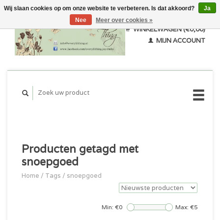
Wij slaan cookies op om onze website te verbeteren. Is dat akkoord?
Ja
Nee
Meer over cookies »
WINKELWAGEN (€0,00)
MIJN ACCOUNT
Producten getagd met
snoepgoed
Home
/
Tags
/
snoepgoed
Min: €
0
Max: €
5