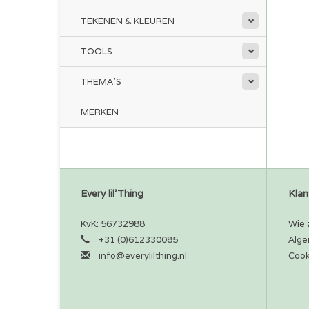
TEKENEN & KLEUREN
TOOLS
THEMA'S
MERKEN
Every lil'Thing
Klan
KvK: 56732988
Wie z
+31 (0)612330085
Alge
info@everylilthing.nl
Cook