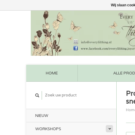
Wij slaan coo
HOME
ALLE PRO
Pr
sn
Hom
NIEUW
WORKSHOPS