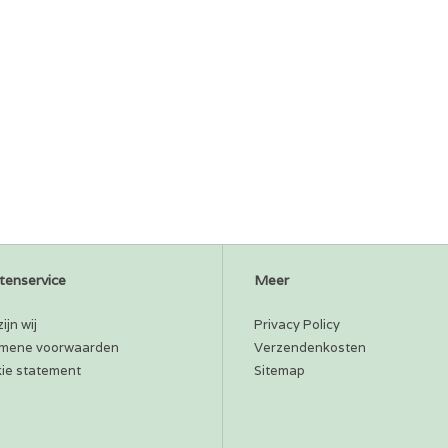
tenservice
Meer
ijn wij
Privacy Policy
mene voorwaarden
Verzendenkosten
ie statement
Sitemap