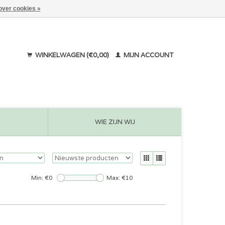
over cookies »
WINKELWAGEN (€0,00)
MIJN ACCOUNT
WIE ZIJN WIJ
Min: €
0
Max: €
10