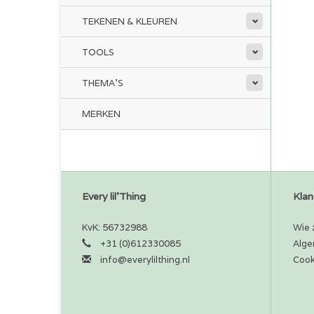
TEKENEN & KLEUREN
TOOLS
THEMA'S
MERKEN
Every lil'Thing
Klan
KvK: 56732988
Wie z
+31 (0)612330085
Alge
info@everylilthing.nl
Cook