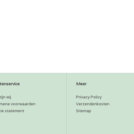
tenservice
Meer
ijn wij
Privacy Policy
mene voorwaarden
Verzendenkosten
ie statement
Sitemap