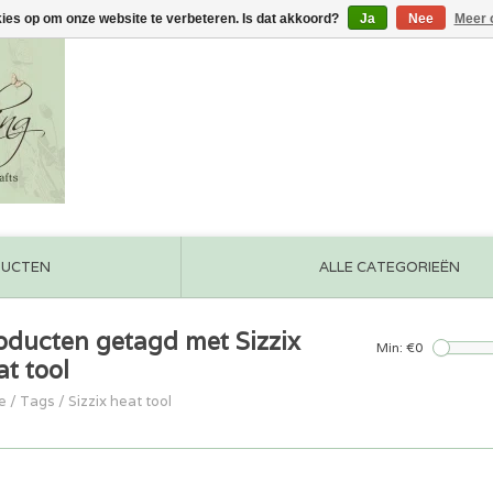
kies op om onze website te verbeteren. Is dat akkoord?
Ja
Nee
Meer 
DUCTEN
ALLE CATEGORIEËN
oducten getagd met Sizzix
Min: €
0
at tool
e
/
Tags
/
Sizzix heat tool