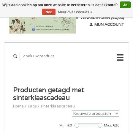
Wij slaan cookies op om onze website te verbeteren. Is dat akkoord?
Ja
Nee
Meer over cookies »
WINKELWAGEN (€0,00)
MIJN ACCOUNT
Producten getagd met
sinterklaascadeau
Home
/
Tags
/
sinterklaascadeau
Min: €
0
Max: €
20