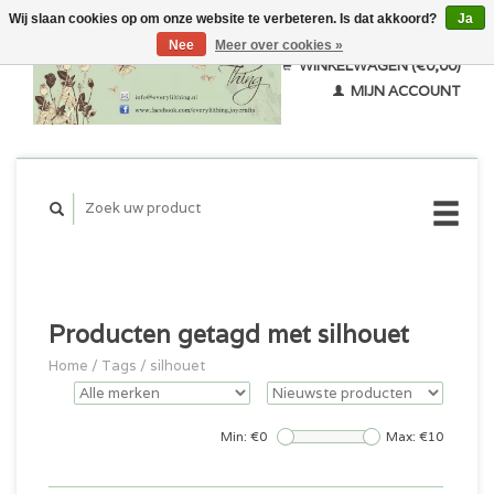
Wij slaan cookies op om onze website te verbeteren. Is dat akkoord?
Ja
Nee
Meer over cookies »
WINKELWAGEN (€0,00)
MIJN ACCOUNT
Producten getagd met silhouet
Home
/
Tags
/
silhouet
Min: €
0
Max: €
10