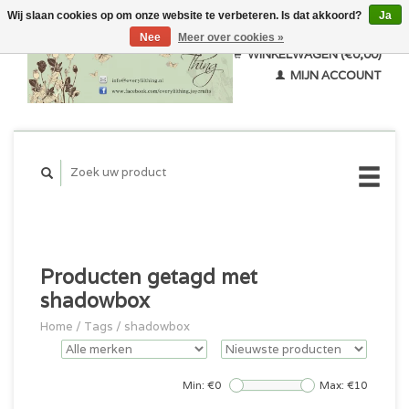
Wij slaan cookies op om onze website te verbeteren. Is dat akkoord?
Ja
Nee
Meer over cookies »
WINKELWAGEN (€0,00)
MIJN ACCOUNT
Producten getagd met
shadowbox
Home
/
Tags
/
shadowbox
Min: €
0
Max: €
10