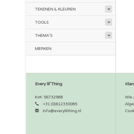
TEKENEN & KLEUREN
TOOLS
THEMA'S
MERKEN
Every lil'Thing
Klan
KvK: 56732988
Wie z
+31 (0)612330085
Alge
info@everylilthing.nl
Cook