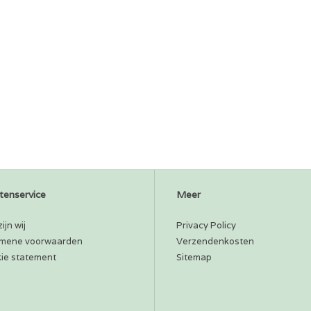
tenservice
Meer
ijn wij
Privacy Policy
mene voorwaarden
Verzendenkosten
ie statement
Sitemap