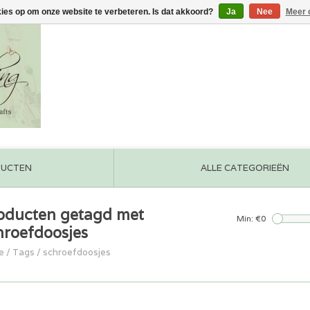
kies op om onze website te verbeteren. Is dat akkoord?
Ja
Nee
Meer 
DUCTEN
ALLE CATEGORIEËN
oducten getagd met
Min: €
0
hroefdoosjes
e
/
Tags
/
schroefdoosjes