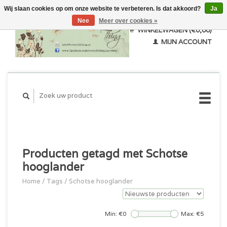
Wij slaan cookies op om onze website te verbeteren. Is dat akkoord?
Ja
Nee
Meer over cookies »
WINKELWAGEN (€0,00)
MIJN ACCOUNT
Producten getagd met Schotse
hooglander
Home
/
Tags
/
Schotse hooglander
Min: €
0
Max: €
5