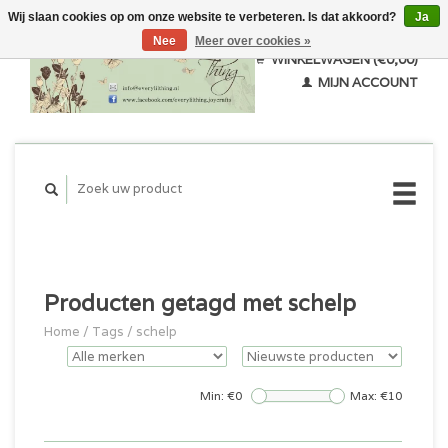
Wij slaan cookies op om onze website te verbeteren. Is dat akkoord?
Ja
Nee
Meer over cookies »
WINKELWAGEN (€0,00)
MIJN ACCOUNT
Producten getagd met schelp
Home
/
Tags
/
schelp
Min: €
0
Max: €
10