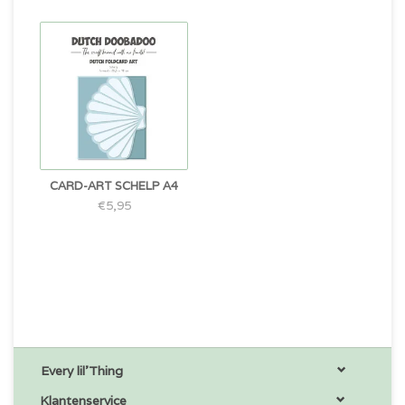
CARD-ART SCHELP A4
€5,95
Every lil'Thing
Klantenservice