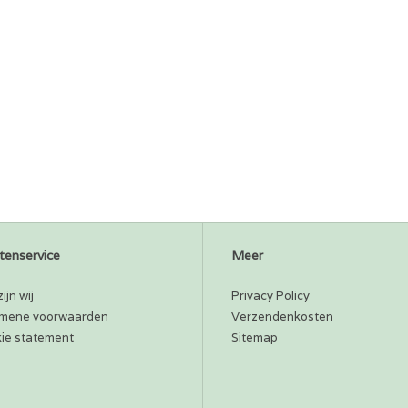
tenservice
Meer
ijn wij
Privacy Policy
mene voorwaarden
Verzendenkosten
ie statement
Sitemap