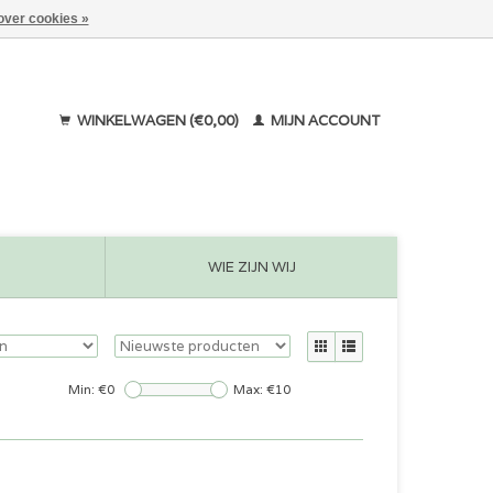
over cookies »
WINKELWAGEN (€0,00)
MIJN ACCOUNT
WIE ZIJN WIJ
Min: €
0
Max: €
10