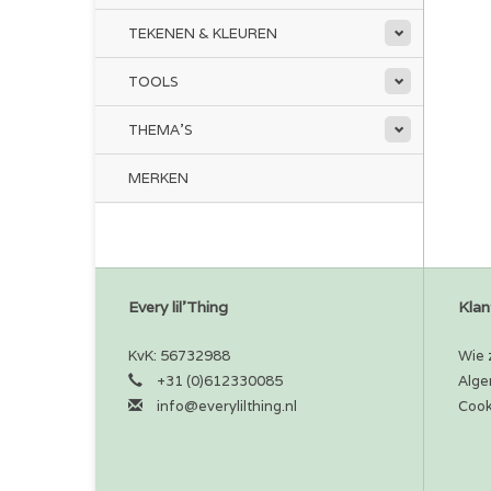
TEKENEN & KLEUREN
TOOLS
THEMA'S
MERKEN
Every lil'Thing
Klan
KvK: 56732988
Wie z
+31 (0)612330085
Alge
info@everylilthing.nl
Cook