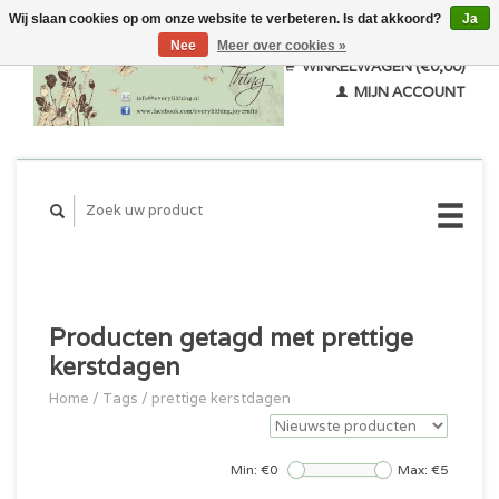
Wij slaan cookies op om onze website te verbeteren. Is dat akkoord?
Ja
Nee
Meer over cookies »
WINKELWAGEN (€0,00)
MIJN ACCOUNT
Producten getagd met prettige
kerstdagen
Home
/
Tags
/
prettige kerstdagen
Min: €
0
Max: €
5