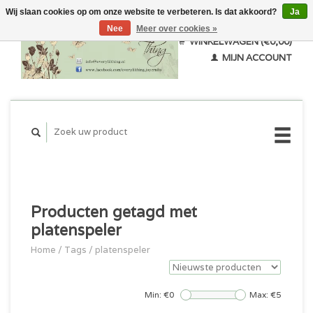
Wij slaan cookies op om onze website te verbeteren. Is dat akkoord?
Ja
Nee
Meer over cookies »
WINKELWAGEN (€0,00)
MIJN ACCOUNT
Producten getagd met
platenspeler
Home
/
Tags
/
platenspeler
Min: €
0
Max: €
5