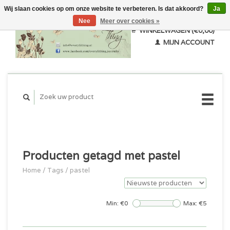
Wij slaan cookies op om onze website te verbeteren. Is dat akkoord?
Ja
Nee
Meer over cookies »
WINKELWAGEN (€0,00)
MIJN ACCOUNT
Producten getagd met pastel
Home
/
Tags
/
pastel
Min: €
0
Max: €
5