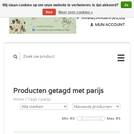
Wij slaan cookies op om onze website te verbeteren. Is dat akkoord?
Ja
Nee
Meer over cookies »
WINKELWAGEN (€0,00)
MIJN ACCOUNT
Producten getagd met parijs
Home
/
Tags
/
parijs
Min: €
0
Max: €
5