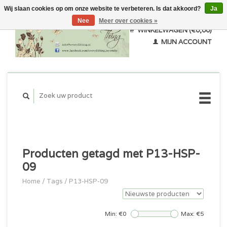
Wij slaan cookies op om onze website te verbeteren. Is dat akkoord?
Ja
Nee
Meer over cookies »
WINKELWAGEN (€0,00)
MIJN ACCOUNT
Producten getagd met P13-HSP-
09
Home
/
Tags
/
P13-HSP-09
Min: €
0
Max: €
5