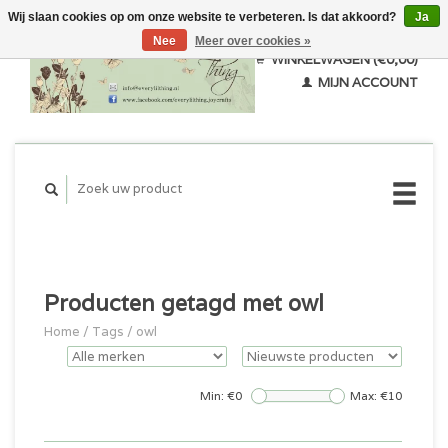
Wij slaan cookies op om onze website te verbeteren. Is dat akkoord?
Ja
Nee
Meer over cookies »
WINKELWAGEN (€0,00)
MIJN ACCOUNT
Producten getagd met owl
Home
/
Tags
/
owl
Min: €
0
Max: €
10