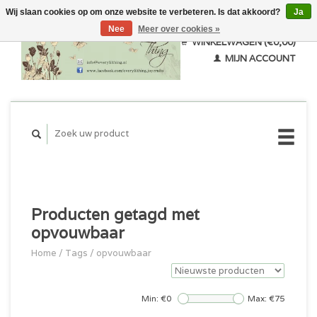
Wij slaan cookies op om onze website te verbeteren. Is dat akkoord?
Ja
Nee
Meer over cookies »
WINKELWAGEN (€0,00)
MIJN ACCOUNT
Producten getagd met
opvouwbaar
Home
/
Tags
/
opvouwbaar
Min: €
0
Max: €
75