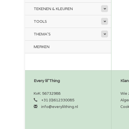
TEKENEN & KLEUREN
TOOLS
THEMA'S
MERKEN
Every lil'Thing
Klan
KvK: 56732988
Wie z
+31 (0)612330085
Alge
info@everylilthing.nl
Cook