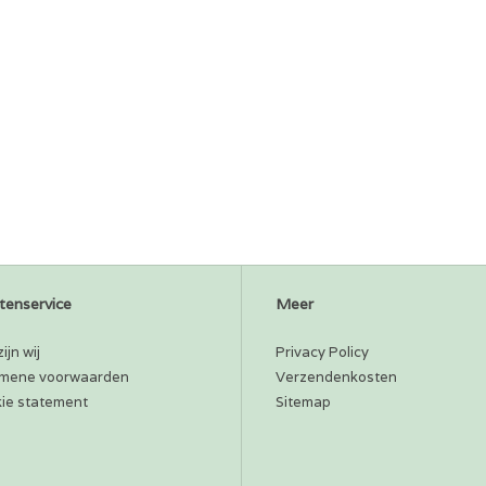
tenservice
Meer
ijn wij
Privacy Policy
mene voorwaarden
Verzendenkosten
ie statement
Sitemap