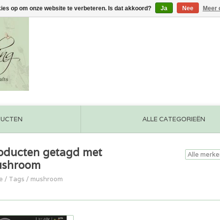
kies op om onze website te verbeteren. Is dat akkoord?
Ja
Nee
Meer 
DUCTEN
ALLE CATEGORIEËN
oducten getagd met
shroom
e
/
Tags
/
mushroom