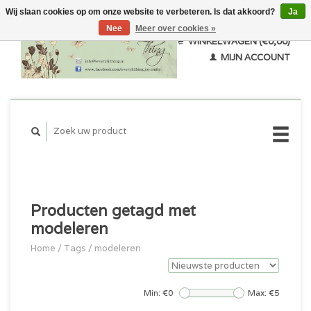
Wij slaan cookies op om onze website te verbeteren. Is dat akkoord?
Ja
Nee
Meer over cookies »
WINKELWAGEN (€0,00)
MIJN ACCOUNT
Producten getagd met
modeleren
Home
/
Tags
/
modeleren
Min: €
0
Max: €
5