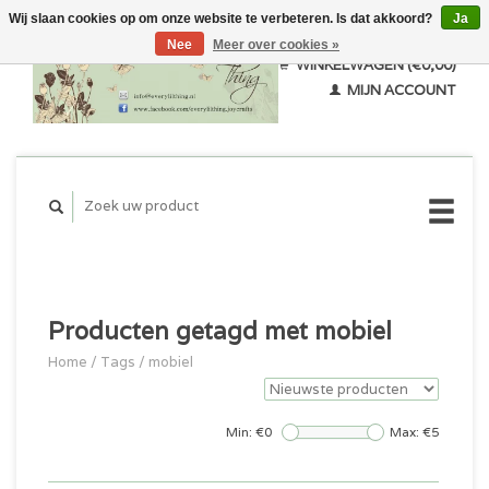
Wij slaan cookies op om onze website te verbeteren. Is dat akkoord?
Ja
Nee
Meer over cookies »
WINKELWAGEN (€0,00)
MIJN ACCOUNT
Producten getagd met mobiel
Home
/
Tags
/
mobiel
Min: €
0
Max: €
5