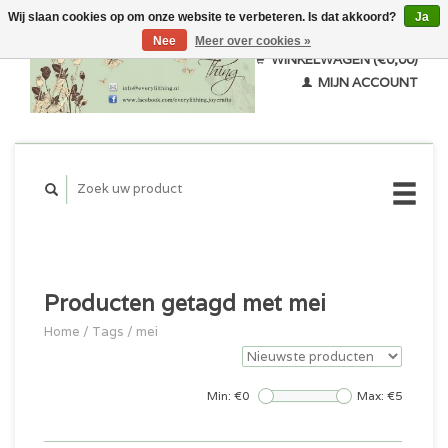
Wij slaan cookies op om onze website te verbeteren. Is dat akkoord?
Ja
Nee
Meer over cookies »
WINKELWAGEN (€0,00)
MIJN ACCOUNT
Producten getagd met mei
Home
/
Tags
/
mei
Min: €
0
Max: €
5